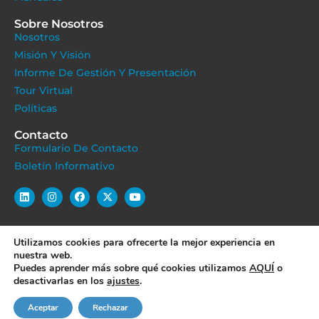
Sobre Nosotros
Nosotros
Misión Y Visión
Informe De Gestión Y Presentación
Tour Virtual
Políticas
Contacto
Formulario De Contacto
Boletín Informativo
Utilizamos cookies para ofrecerte la mejor experiencia en
POLÍTICA DE COOKIES
POLÍTICA DE PRIVACIDAD
nuestra web.
Puedes aprender más sobre qué cookies utilizamos
AQUÍ
o
POLÍTICA DE PROTECCIÓN DE DATOS
desactivarlas en los
ajustes
.
TÉRMINOS Y CONDICIONES
Aceptar
Rechazar