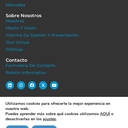
Manuales
Sobre Nosotros
Nosotros
Misión Y Visión
Informe De Gestión Y Presentación
Tour Virtual
Políticas
Contacto
Formulario De Contacto
Boletín Informativo
Utilizamos cookies para ofrecerte la mejor experiencia en
POLÍTICA DE COOKIES
POLÍTICA DE PRIVACIDAD
nuestra web.
Puedes aprender más sobre qué cookies utilizamos
AQUÍ
o
POLÍTICA DE PROTECCIÓN DE DATOS
desactivarlas en los
ajustes
.
TÉRMINOS Y CONDICIONES